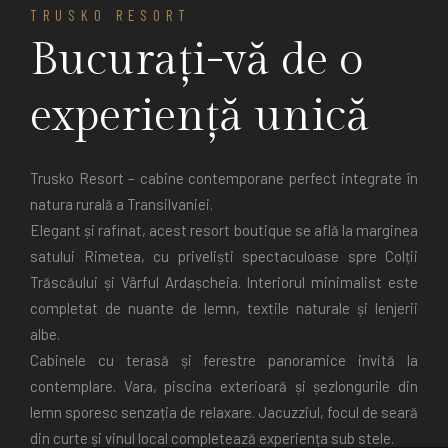
TRUSKO RESORT
Bucurați-vă de o
experiență unică
Trusko Resort – cabine contemporane perfect integrate în
natura rurală a Transilvaniei.
Elegant și rafinat, acest resort boutique se află la marginea
satului Rimetea, cu priveliști spectaculoase spre Colții
Trăscăului și Vârful Ardașcheia. Interiorul minimalist este
completat de nuante de lemn, textile naturale și lenjerii
albe.
Cabinele cu terasă și ferestre panoramice invită la
contemplare. Vara, piscina exterioară și șezlongurile din
lemn sporesc senzația de relaxare. Jacuzziul, focul de seară
din curte și vinul local completează experiența sub stele.