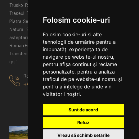
Trusko Resort este și poarta spre aventură: drumeții pe
Traseul Triunghiului Albastru, escalade, plimbări până la
Folosim cookie-uri
Piatra Secuiului și Colții Trăscăului, toate în aria protejată
Natura 2000. Vizitează și satul Rimetea (pe lista de
Folosim cookie-uri și alte
așteptare UNESCO), Salina Turda, Cheile Turzii sau Castrul
tehnologii de urmărire pentru a
Roman Potaissa.
îmbunătăți experiența ta de
Transferul de la aeroport e disponibil pentru o călătorie fără
navigare pe website-ul nostru,
griji.
pentru afișa conținut și reclame
personalizate, pentru a analiza
Rezervare
traficul de pe website-ul nostru și
+40770125000
pentru a înțelege de unde vin
vizitatorii noștri.
Sunt de acord
Refuz
Vreau să schimb setările